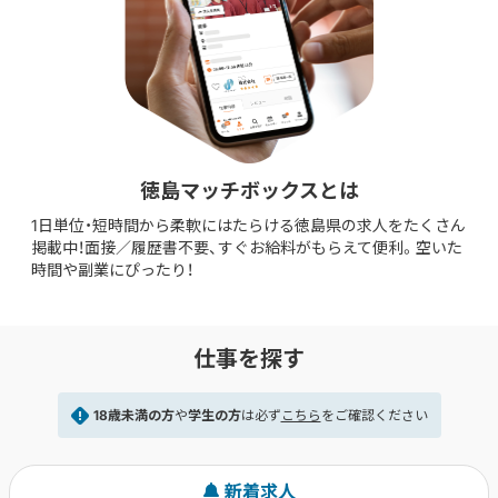
徳島マッチボックスとは
1日単位・短時間から柔軟にはたらける徳島県の求人をたくさん
掲載中！
面接／履歴書不要、すぐお給料がもらえて便利。空いた
時間や副業にぴったり！
仕事を探す
18歳未満の方
や
学生の方
は必ず
こちら
をご確認ください
新着求人