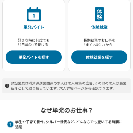
単発バイト
体験就業
好きな時に何度でも
長期勤務のお仕事を
「1日単位」で働ける
「まずお試し」から
単発バイトを探す
体験就業を探す
建設業及び港湾運送業関連の求人は求人募集の広告、その他の求人は職業
紹介として取り扱っています。求人詳細ページから確認できます。
なぜ単発のお仕事？
学生
や
子育て世代、シルバー世代
など、どんな方でも
空いてる時間
に
1
活躍