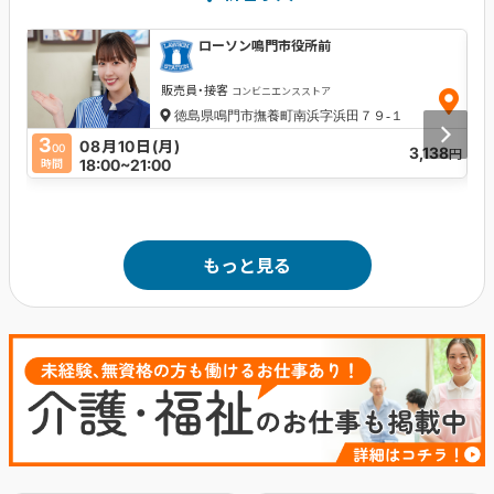
ローソン鳴門市役所前
販売員・接客
コンビニエンスストア
徳島県鳴門市撫養町南浜字浜田７９‐１
3
2
08月10日(月)
00
3,138
円
18:00~21:00
時間
時
もっと見る