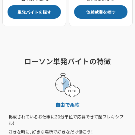
単発バイトを探す
体験就業を探す
ローソン単発バイトの特徴
自由で柔軟
掲載されているお仕事に30分単位で応募できて超フレキシブ
ル！
好きな時に、好きな場所で好きなだけ働こう！