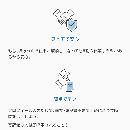
フェアで安心
もし、決まったお仕事が取消しになっても6割の休業手当※があ
るから安心。
簡単で早い
プロフィール入力だけで、面接・履歴書不要で手軽にスキマ時
間を活用しよう。
高評価の人は即採用されることも！