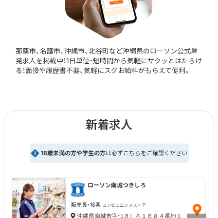
那覇市、名護市、沖縄市、北谷町など沖縄県のローソン公式単
発求人を掲載中！1日単位・短時間から気軽にサクッとはたらけ
る！面接や履歴書不要、気軽にスグお給料がもらえて便利。
新着求人
18歳未満の方や学生の方
は必ず
こちら
をご確認ください
ローソン南城つきしろ
販売員・接客
コンビニエンスストア
沖縄県南城市字つきしろ１６８４番地１