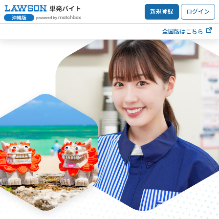
新規登録
ログイン
全国版はこちら