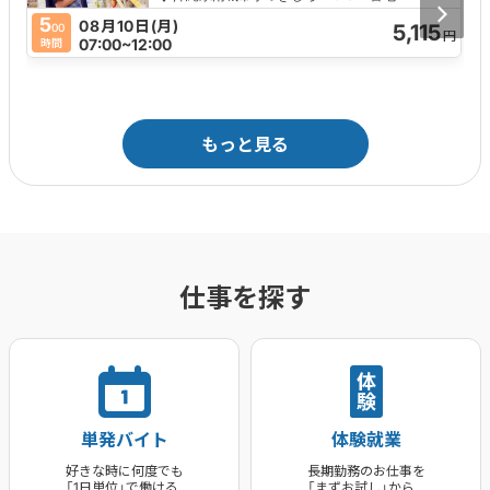
5
08月10日(月)
5,115
00
円
07:00~12:00
時間
もっと見る
仕事を探す
単発バイト
体験就業
好きな時に何度でも
長期勤務のお仕事を
「1日単位」で働ける
「まずお試し」から