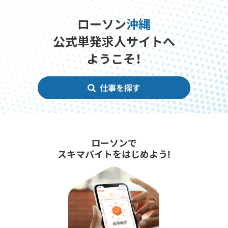
ローソン
沖縄
公式単発求人サイトへ
ようこそ！
仕事を探す
ローソンで
スキマバイトをはじめよう!