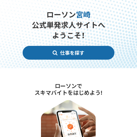
ローソン
宮崎
公式単発求人サイトへ
ようこそ！
仕事を探す
ローソンで
スキマバイトをはじめよう!