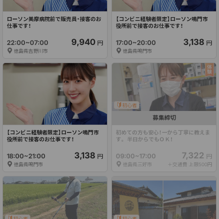
ローソン美摩病院前で販売員・接客のお
【コンビニ経験者限定】ローソン鳴門市
仕事です！
役所前で接客のお仕事です！
9,940
3,138
22:00~07:00
17:00~20:00
円
円
徳島県吉野川市
徳島県鳴門市
初心者
募集締切
【コンビニ経験者限定】ローソン鳴門市
初めての方も安心！一から丁寧に教えま
役所前で接客のお仕事です！
す。 半日からでもＯＫ！
3,138
7,322
18:00~21:00
09:00~17:00
円
円
徳島県鳴門市
徳島県三好市
＋交通費 上限500円
初心者
初心者