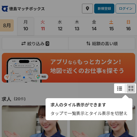
新規登録
ログイン
月
火
水
木
金
土
日
8月
10
11
12
13
14
15
16
絞り込み
総額の高い順
0
求人
(
20
)
件
求人のタイル表示ができます
タップで一覧表示とタイル表示を切替え