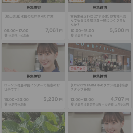
募集締切
募集締切
【樫山農園】水田の畦畔草刈り作業
古民家会席料理【かすみ家】お客様へ喜
んでもらえる環境を一緒につくりませ
んか？
7,061
5,500
09:00~17:00
10:00~15:00
円
円
徳島県小松島市
徳島県阿波市
即採用あり
募集締切
募集締切
ローソン徳島津田インターで接客のお
【LOWRYS FARM ゆめタウン徳島】接客
仕事です！
スタッフ募集！
5,230
4,707
15:00~20:00
13:00~18:00
円
円
徳島県徳島市
徳島県板野郡藍住町
＋交通費 上限500円