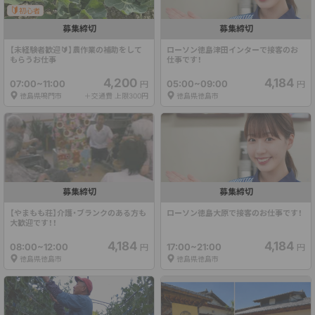
初心者
募集締切
募集締切
【未経験者歓迎🔰】農作業の補助をして
ローソン徳島津田インターで接客のお
もらうお仕事
仕事です！
4,200
4,184
07:00~11:00
05:00~09:00
円
円
徳島県鳴門市
＋交通費 上限300円
徳島県徳島市
募集締切
募集締切
【やまもも荘】介護・ブランクのある方も
ローソン徳島大原で接客のお仕事です！
大歓迎です！！
4,184
4,184
08:00~12:00
17:00~21:00
円
円
徳島県徳島市
徳島県徳島市