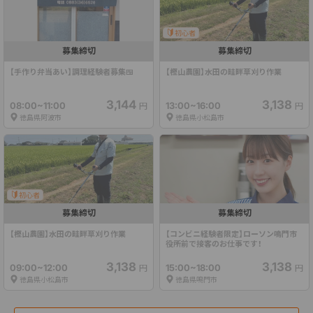
初心者
募集締切
募集締切
【手作り弁当あい】調理経験者募集🍱
【樫山農園】水田の畦畔草刈り作業
3,144
3,138
08:00~11:00
13:00~16:00
円
円
徳島県阿波市
徳島県小松島市
初心者
募集締切
募集締切
【樫山農園】水田の畦畔草刈り作業
【コンビニ経験者限定】ローソン鳴門市
役所前で接客のお仕事です！
3,138
3,138
09:00~12:00
15:00~18:00
円
円
徳島県小松島市
徳島県鳴門市