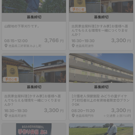
初心者
募集締切
募集締切
山間地の下草刈りです。
古民家会席料理【かすみ家】お客様へ喜
んでもらえる環境を一緒につくりませ
んか？
3,766
3,300
08:15~12:00
16:30~19:30
円
円
徳島県三好郡東みよし町
徳島県阿波市
初心者
募集締切
募集締切
古民家会席料理【かすみ家】お客様へ喜
【介護老人保健施設 みどりの里デイケ
んでもらえる環境を一緒につくりませ
ア】初任者以上の有資格者限定😊ブラン
んか？
クOK
3,300
3,300
16:30~19:30
08:20~11:20
円
円
徳島県阿波市
徳島県鳴門市
＋交通費 上限750円