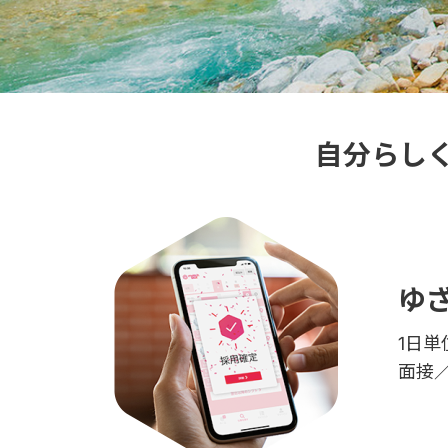
自分らし
ゆ
1日
面接