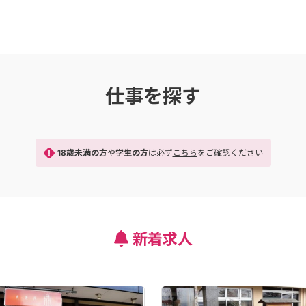
仕事を探す
18歳未満の方
や
学生の方
は必ず
こちら
をご確認ください
新着求人