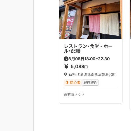
レストラン・食堂 - ホー
ル・配膳
18:00~22:30
8
月
08
日
5,088
円
勤務地：新潟県南魚沼郡湯沢町
初心者
銀行振込
食家あさくさ