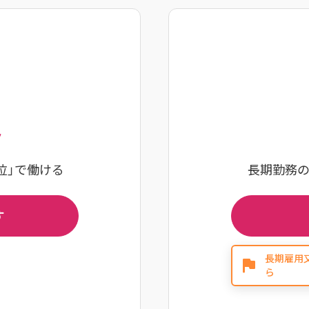
ト
単位」で働ける
長期勤務
す
長期雇用
ら