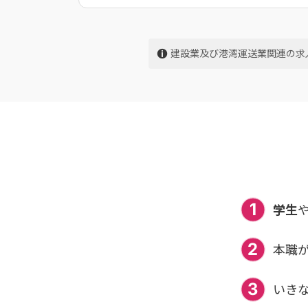
建設業及び港湾運送業関連の求
1
学生
2
本職が
3
いきな