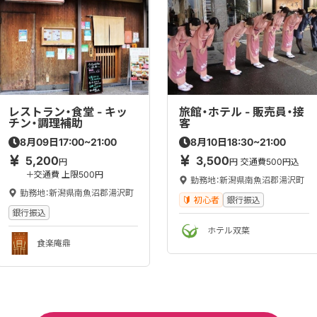
レストラン・食堂 - キッ
旅館・ホテル - 販売員・接
チン・調理補助
客
17:00~21:00
18:30~21:00
8
月
09
日
8
月
10
日
5,200
3,500
円
円
交通費500円込
＋交通費 上限500円
勤務地：新潟県南魚沼郡湯沢町
勤務地：新潟県南魚沼郡湯沢町
初心者
銀行振込
銀行振込
ホテル双葉
食楽庵鼎