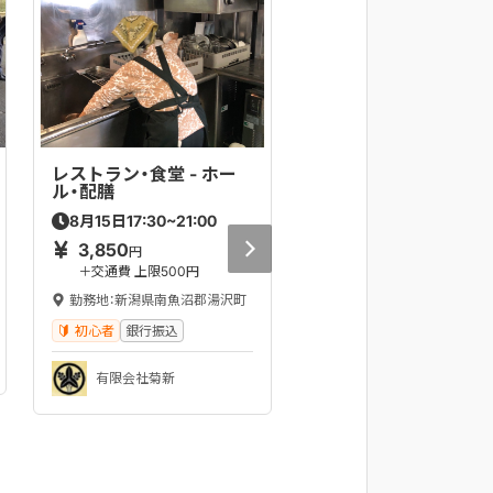
レストラン・食堂 - ホー
レストラン・食堂 - ホ
ル・配膳
ル・配膳
17:30~21:00
11:00~19:30
8
月
15
日
8
月
27
日
3,850
9,000
円
円
＋交通費 上限500円
＋交通費 上限700円
勤務地：新潟県南魚沼郡湯沢町
勤務地：新潟県南魚沼郡湯
初心者
銀行振込
初心者
銀行振込
有限会社菊新
寿司 本陣DINING