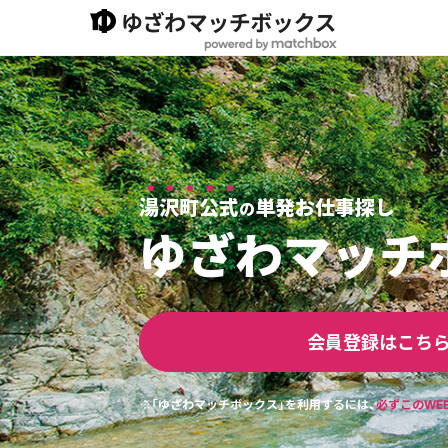
湯沢町公式
単発お仕事探し
の
ゆざわマッチ
会員登録はこち
※「ゆざわマッチボックス」を利用するには、
必ずこのWE