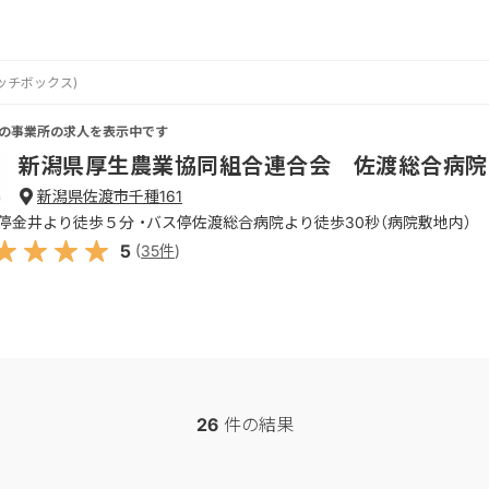
マッチボックス)
の事業所の求人を表示中です
新潟県厚生農業協同組合連合会 佐渡総合病院
新潟県佐渡市千種161
ス停金井より徒歩５分 ・バス停佐渡総合病院より徒歩30秒（病院敷地内）
5
(
35
件
)
26
件の結果