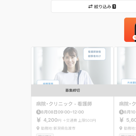
絞り込み
1
募集締切
病院・クリニック - 看護師
病院・ク
09:00~12:00
8
月
08
日
8
月
10
4,200
5,6
円
＋交通費 上限500円
勤務地：新潟県佐渡市
勤務地