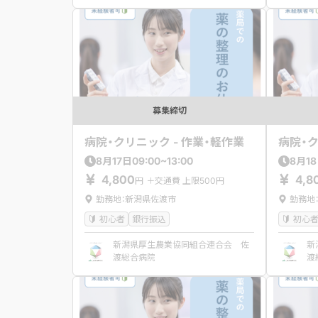
募集締切
病院・クリニック - 作業・軽作業
病院・ク
09:00~13:00
8
月
17
日
8
月
18
4,800
4,8
円
＋交通費 上限500円
勤務地：新潟県佐渡市
勤務地
初心者
銀行振込
初心
新潟県厚生農業協同組合連合会 佐
新
渡総合病院
渡