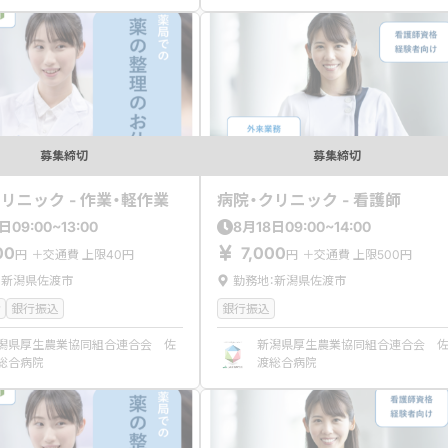
募集締切
募集締切
リニック - 作業・軽作業
病院・クリニック - 看護師
09:00~13:00
09:00~14:00
日
8
月
18
日
00
7,000
円
＋交通費 上限40円
円
＋交通費 上限500円
：新潟県佐渡市
勤務地：新潟県佐渡市
者
銀行振込
銀行振込
潟県厚生農業協同組合連合会 佐
新潟県厚生農業協同組合連合会 
総合病院
渡総合病院