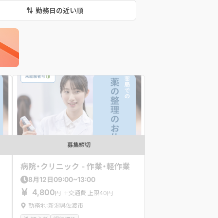
勤務日の近い順
募集締切
病院・クリニック - 作業・軽作業
09:00~13:00
8
月
12
日
4,800
円
＋交通費 上限40円
勤務地：新潟県佐渡市