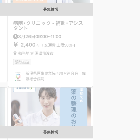
募集締切
病院・クリニック - 補助・アシス
タント
09:00~11:00
8
月
26
日
2,400
円
＋交通費 上限500円
勤務地：新潟県佐渡市
銀行振込
佐
新潟県厚生農業協同組合連合会 佐
渡総合病院
募集締切