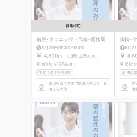
募集締切
病院・クリニック - 作業・軽作業
病院・ク
09:00~13:00
8
月
20
日
8
月
21
4,800
4,8
円
＋交通費 上限500円
勤務地：新潟県佐渡市
勤務地
初心者
銀行振込
初心
新潟県厚生農業協同組合連合会 佐
新
渡総合病院
渡