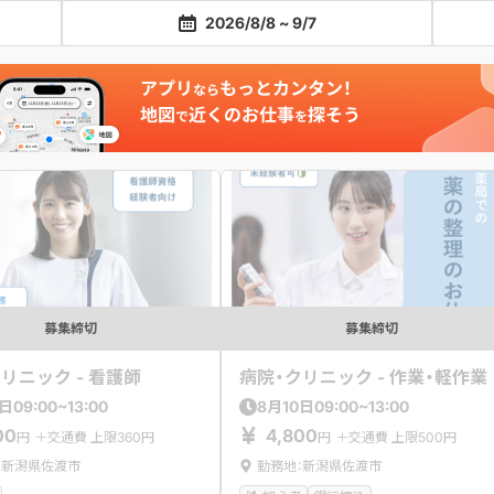
2026/8/8 ~ 9/7
募集締切
募集締切
リニック - 看護師
病院・クリニック - 作業・軽作業
09:00~13:00
09:00~13:00
日
8
月
10
日
00
4,800
円
＋交通費 上限360円
円
＋交通費 上限500円
：新潟県佐渡市
勤務地：新潟県佐渡市