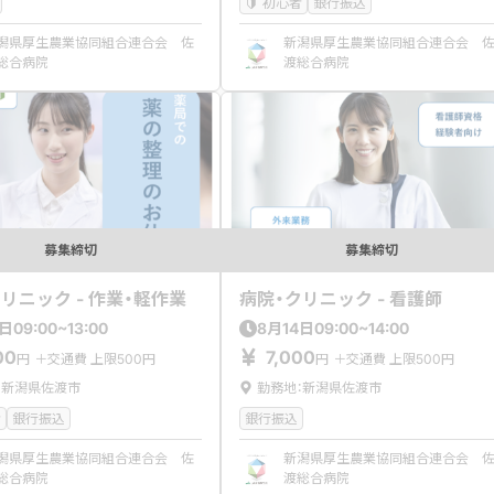
初心者
銀行振込
潟県厚生農業協同組合連合会 佐
新潟県厚生農業協同組合連合会 
総合病院
渡総合病院
募集締切
募集締切
リニック - 作業・軽作業
病院・クリニック - 看護師
09:00~13:00
09:00~14:00
日
8
月
14
日
00
7,000
円
＋交通費 上限500円
円
＋交通費 上限500円
：新潟県佐渡市
勤務地：新潟県佐渡市
者
銀行振込
銀行振込
潟県厚生農業協同組合連合会 佐
新潟県厚生農業協同組合連合会 
総合病院
渡総合病院