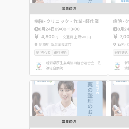
募集締切
病院・クリニック - 作業・軽作業
病院・ク
09:00~13:00
8
月
24
日
8
月
2
4,800
7,0
円
＋交通費 上限500円
勤務地：新潟県佐渡市
勤務地
初心者
銀行振込
銀行振込
新潟県厚生農業協同組合連合会 佐
新
渡総合病院
渡
募集締切