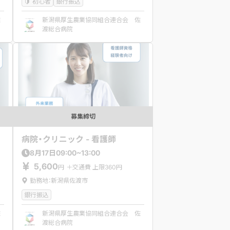
初心者
銀行振込
佐
新潟県厚生農業協同組合連合会 佐
渡総合病院
募集締切
病院・クリニック - 看護師
09:00~13:00
8
月
17
日
5,600
円
＋交通費 上限360円
勤務地：新潟県佐渡市
銀行振込
佐
新潟県厚生農業協同組合連合会 佐
渡総合病院