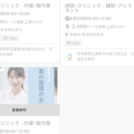
リニック - 作業・軽作業
病院・クリニック - 補助・アシス
タント
09:00~13:00
日
09:00~11:00
8
月
28
日
00
円
＋交通費 上限500円
2,400
円
＋交通費 上限500円
：新潟県佐渡市
勤務地：新潟県佐渡市
者
銀行振込
銀行振込
潟県厚生農業協同組合連合会 佐
新潟県厚生農業協同組合連合会 
総合病院
渡総合病院
募集締切
リニック - 作業・軽作業
09:00~13:00
日