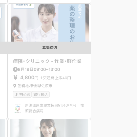
募集締切
病院・クリニック - 作業・軽作業
09:00~13:00
8
月
19
日
4,800
円
＋交通費 上限40円
勤務地：新潟県佐渡市
初心者
銀行振込
佐
新潟県厚生農業協同組合連合会 佐
渡総合病院