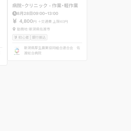
病院・クリニック - 作業・軽作業
09:00~13:00
8
月
28
日
4,800
円
＋交通費 上限40円
勤務地：新潟県佐渡市
初心者
銀行振込
新潟県厚生農業協同組合連合会 佐
佐
渡総合病院