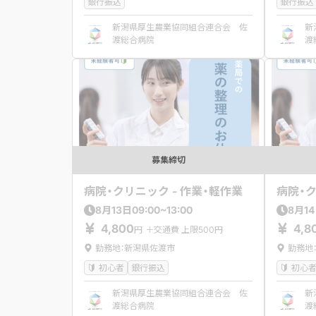
銀行振込
銀行振込
新潟県厚生農業協同組合連合会 佐
新
渡総合病院
渡
募集締切
病院・クリニック - 作業・軽作業
病院・ク
09:00~13:00
8
月
13
日
8
月
14
4,800
4,8
円
＋交通費 上限500円
勤務地：新潟県佐渡市
勤務地
初心者
銀行振込
初心
新潟県厚生農業協同組合連合会 佐
新
渡総合病院
渡