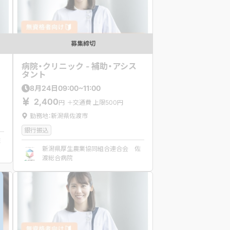
募集締切
病院・クリニック - 補助・アシス
タント
09:00~11:00
8
月
24
日
2,400
円
＋交通費 上限500円
勤務地：新潟県佐渡市
銀行振込
佐
新潟県厚生農業協同組合連合会 佐
渡総合病院