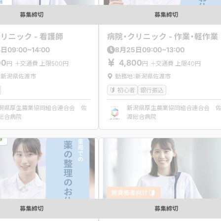
募集締切
募集締切
リニック - 看護師
病院・クリニック - 作業・軽作業
09:00~14:00
09:00~13:00
4
日
8
月
25
日
00
4,800
円
＋交通費 上限500円
円
＋交通費 上限40円
：新潟県佐渡市
勤務地：新潟県佐渡市
初心者
銀行振込
潟県厚生農業協同組合連合会 佐
新潟県厚生農業協同組合連合会 
総合病院
渡総合病院
募集締切
募集締切