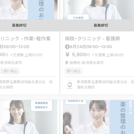
募集締切
募集締切
リニック - 作業・軽作業
病院・クリニック - 看護師
09:00~13:00
09:00~13:00
日
8
月
24
日
00
5,600
円
＋交通費 上限500円
円
＋交通費 上限360円
：新潟県佐渡市
勤務地：新潟県佐渡市
者
銀行振込
銀行振込
潟県厚生農業協同組合連合会 佐
新潟県厚生農業協同組合連合会 
総合病院
渡総合病院