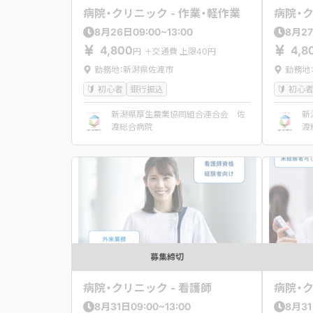
病院・クリニック - 作業・軽作業
病院・ク
09:00~13:00
8
月
26
日
8
月
27
4,800
4,8
円
＋交通費 上限40円
勤務地：新潟県佐渡市
勤務地
初心者
銀行振込
初心
新潟県厚生農業協同組合連合会 佐
新
渡総合病院
渡
募集締切
病院・クリニック - 看護師
病院・ク
09:00~13:00
8
月
31
日
8
月
31