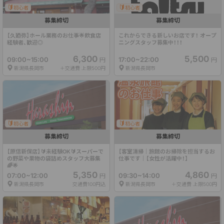
初心者
初心者
募集締切
募集締切
【久廼弥】ホール業務のお仕事🌟飲食店
これからできる新しいお店です！ オープ
経験者、歓迎◎
ニングスタッフ募集中！！！
6,300
5,500
09:00~15:00
17:00~22:00
円
円
新潟県長岡市
＋交通費 上限500円
新潟県長岡市
初心者
初心者
募集締切
募集締切
【原信新保店】🔰未経験OK🔰スーパーで
【客室清掃｜旅館のお掃除を担当するお
の野菜や果物の袋詰めスタッフ大募集
仕事です｜【女性が活躍中！】
🌈🌟
5,350
4,860
07:00~12:00
09:30~14:00
円
円
新潟県長岡市
交通費100円込
新潟県長岡市
＋交通費 上限500円