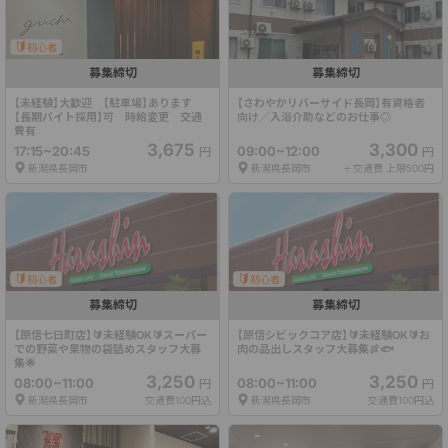
初心者
募集締切
募集締切
【未経験】大歓迎　【駐車場】あります　 
【さわやかリバーサイド長岡】有資格者
【長期バイト採用】可　時給変更　交通
向け／入浴介助などのお仕事◎
費有
3,675
3,300
17:15~20:45
09:00~12:00
円
円
新潟県長岡市
新潟県長岡市
＋交通費 上限500円
初心者
初心者
募集締切
募集締切
【原信七日町店】🔰未経験OK🔰スーパー
【原信シビックコア店】🔰未経験OK🔰お
での野菜や果物の袋詰めスタッフ大募
肉の品出しスタッフ大募集🍖🐟
集🌟
3,250
3,250
08:00~11:00
08:00~11:00
円
円
新潟県長岡市
交通費100円込
新潟県長岡市
交通費100円込