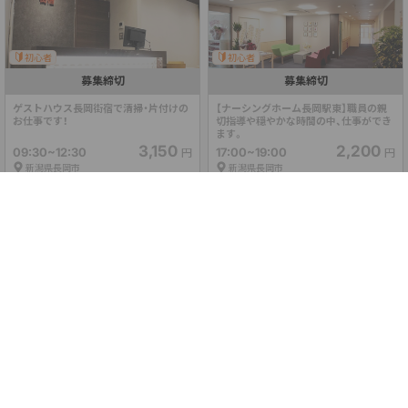
初心者
初心者
募集締切
募集締切
ゲストハウス長岡街宿で清掃・片付けの
【ナーシングホーム長岡駅東】職員の親
お仕事です！
切指導や穏やかな時間の中、仕事ができ
ます。
3,150
2,200
09:30~12:30
17:00~19:00
円
円
新潟県長岡市
新潟県長岡市
初心者
初心者
募集締切
募集締切
【原信新保店】🔰未経験OK🔰スーパーで
【原信シビックコア店】🔰未経験OK🔰野
の食品の補充スタッフ大募集🌈🌟
菜や果物の品出しスタッフ大募集🍎
2,200
2,200
07:00~09:00
08:00~10:00
円
円
新潟県長岡市
交通費100円込
新潟県長岡市
交通費100円込