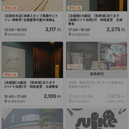
初心者
初心者
【志田材木店】清掃スタッフ募集中◎ト
【未経験】大歓迎　【駐車場】あります　 
イレ・事務所・会議室等の室内清掃🧹
【長期バイト採用】可　時給変更　交通
費有
3,117
2,275
13:00~16:00
17:20~19:30
円
円
新潟県長岡市
新潟県長岡市
初心者
募集締切
初心者
【未経験】大歓迎　【駐車場】あります　 
【柿家　駅前店】洗い場・ホール業務🍜未
【バイト採用】可　時給変更　交通費有
経験者大歓迎🔰
2,100
7,875
15:40~17:40
22:00~03:00
円
円
新潟県長岡市
新潟県長岡市
交通費300円込