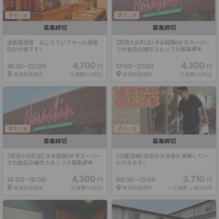
初心者
初心者
募集締切
募集締切
遊食居酒屋　なじらていでホール業務
【原信七日町店】🔰未経験OK🔰スーパー
のお仕事です！
での食品の補充スタッフ大募集🌈🌟
4,700
4,300
18:30~22:00
17:00~21:00
円
円
新潟県長岡市
交通費500円込
新潟県長岡市
交通費100円込
初心者
初心者
募集締切
募集締切
【原信七日町店】🔰未経験OK🔰スーパー
【浴室清掃】温泉の大浴場を清掃してい
での食品の補充スタッフ大募集🌈🌟
ただきます！
4,300
3,710
14:00~18:00
09:30~13:00
円
円
新潟県長岡市
交通費100円込
新潟県長岡市
＋交通費 上限500円