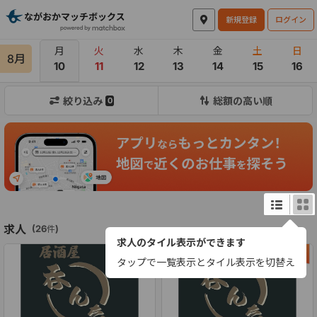
新規登録
ログイン
月
火
水
木
金
土
日
8月
10
11
12
13
14
15
16
絞り込み
総額の高い順
0
求人
(
26
)
件
求人のタイル表示ができます
タップで一覧表示とタイル表示を切替え