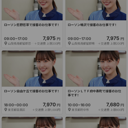
ローソン忍野忍草で接客のお仕事です！
ローソン鳴沢で接客のお仕事です！
7,975
7,975
09:00~17:00
09:00~17:00
円
円
山梨県南都留郡忍野村
＋交通費 上限200円
山梨県南都留郡鳴沢村
＋交通費 上限200円
ローソン自由ケ丘で接客のお仕事です！
ローソンＬＴＦ府中寿町で接客のお仕
事です！
7,970
7,680
18:00~00:00
10:00~16:00
円
円
東京都目黒区
＋交通費 上限1,000円
東京都府中市
＋交通費 上限800円