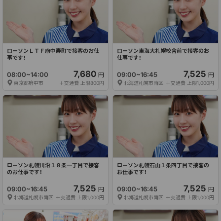
ローソンＬＴＦ府中寿町で接客のお仕
ローソン東海大札幌校舎前で接客のお
事です！
仕事です！
7,680
7,525
08:00~14:00
09:00~16:45
円
円
東京都府中市
＋交通費 上限800円
北海道札幌市南区
＋交通費 上限1,000円
ローソン札幌川沿１８条一丁目で接客
ローソン札幌石山１条四丁目で接客の
のお仕事です！
お仕事です！
7,525
7,525
09:00~16:45
09:00~16:45
円
円
北海道札幌市南区
＋交通費 上限1,000円
北海道札幌市南区
＋交通費 上限1,000円