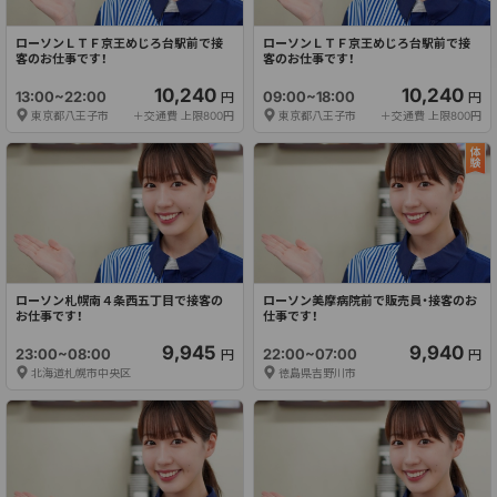
ローソンＬＴＦ京王めじろ台駅前で接
ローソンＬＴＦ京王めじろ台駅前で接
客のお仕事です！
客のお仕事です！
10,240
10,240
13:00~22:00
09:00~18:00
円
円
東京都八王子市
＋交通費 上限800円
東京都八王子市
＋交通費 上限800円
ローソン札幌南４条西五丁目で接客の
ローソン美摩病院前で販売員・接客のお
お仕事です！
仕事です！
9,945
9,940
23:00~08:00
22:00~07:00
円
円
北海道札幌市中央区
徳島県吉野川市