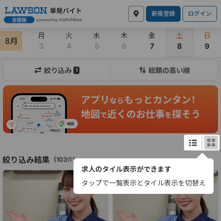
新規登録
ログイン
月
火
水
木
金
土
日
8月
3
4
5
6
7
8
9
絞り込み
総額の高い順
1
絞り込み結果
(
103
)
件
求人のタイル表示ができます
タップで一覧表示とタイル表示を切替え