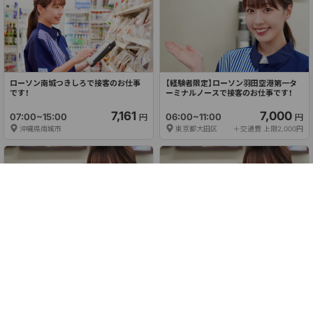
ローソン南城つきしろで接客のお仕事
【経験者限定】ローソン羽田空港第一タ
です！
ーミナルノースで接客のお仕事です！
7,161
7,000
07:00~15:00
06:00~11:00
円
円
沖縄県南城市
東京都大田区
＋交通費 上限2,000円
ローソン札幌新琴似１１条で接客のお
ローソン札幌北１７条東７で接客のお
仕事です！
仕事です！
6,719
6,719
15:00~22:00
15:00~22:00
円
円
北海道札幌市北区
＋交通費 上限500円
北海道札幌市東区
＋交通費 上限500円