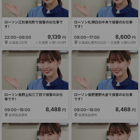
ローソン江別東光町で接客のお仕事で
ローソン札幌白石中央で接客のお仕事
す！
です！
9,139
8,600
22:00~06:00
08:00~17:00
円
円
北海道江別市
＋交通費 上限1,000円
北海道札幌市白石区
＋交通費 上限500円
ローソン長野上松三丁目で接客のお仕
ローソン長野豊野大倉で接客のお仕事
事です！
です！
8,488
8,488
09:00~18:00
09:00~18:00
円
円
長野県長野市
長野県長野市