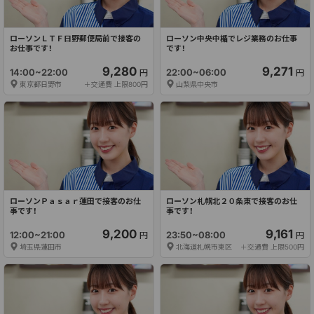
ローソンＬＴＦ日野郵便局前で接客の
ローソン中央中楯でレジ業務のお仕事
お仕事です！
です！
9,280
9,271
14:00~22:00
22:00~06:00
円
円
東京都日野市
＋交通費 上限800円
山梨県中央市
ローソンＰａｓａｒ蓮田で接客のお仕
ローソン札幌北２０条東で接客のお仕
事です！
事です！
9,200
9,161
12:00~21:00
23:50~08:00
円
円
埼玉県蓮田市
北海道札幌市東区
＋交通費 上限500円